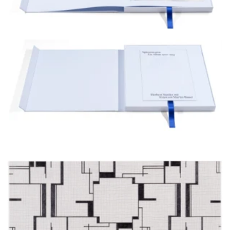
Vorzugsausgabe III / III mit Untitled (Rechtsanwaltspost_II), 2025, Bleistift
auf Papier, 34 x 34 cm
Die Zeichnungsserie wie das Album wurde von
folgenden Institutionen unterstützt, ohne deren
Finanzierung weder das eine noch das andere hätte
entstehen können: Stiftung Kunstfonds – Neustart
Kultur, Neustartplus und die Beauftragte der Deutschen
Bundesregierung für Kultur und Medien (BKM);
Österreichisches Bundesministerium Kunst, Kultur,
öffentlicher Dienst und Sport, Abteilung IV/A/6, Sektion