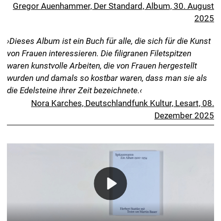
Spitzenwaren. Ein Album 1900–1954
Zeichnung Herbert Stattler
Text Martin Bauer
Übersetzung Anne Greenwood MacKinney
Lektorat der deutschsprachigen Textbeiträge Jan-
Frederik Bandel
Konzept Herbert Stattler, Helmut Völter
Gestaltung Helmut Völter
Digitale Reproduktion Recom Art Care, Berlin
Druckvorstufe Carsten Humme, Leipzig
Druck & Bindung DZA Druckerei zu Altenburg GmbH
34 x 24 cm, 168 Seiten, Sprache: Deutsch
Hardcover (Zwillingsband) mit 38 S/W Abbildungen und
38 Duplex-Abbildungen. 4-seitiger Umschlag mit Tiefen-
und Folienprägung.
ISBN 978–3–95905–883–4
Spector Books
Harkortstraße 10
D-04107 Leipzig
spectorbooks.com
The book was longlisted for the Stiftung Buchkunst’s
›Most Beautiful German Books 2025‹ award.