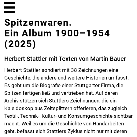
Spitzenwaren.
Ein Album 1900–1954
(2025)
Herbert Stattler mit Texten von Martin Bauer
Herbert Stattler sondiert mit 38 Zeichnungen eine
Geschichte, die andere und weitere Historien umfasst.
Es geht um die Biografie einer Stuttgarter Firma, die
Spitzen fertigen ließ und vertrieben hat. Auf deren
Archiv stützen sich Stattlers Zeichnungen, die ein
Kaleidoskop aus Zeitsplittern offerieren, das zugleich
Textil-, Technik-, Kultur- und Konsumgeschichte sichtbar
macht. Weil es um die Geschichte von Handarbeiten
geht, befasst sich Stattlers Zyklus nicht nur mit deren
Techniken, sondern auch mit den
Produktionsbedingungen weiblicher Heimarbeit. Damit
ragt in das Album die Sozial- und
Wirtschaftsgeschichte der ersten Jahrhunderthälfte
hinein: der Erste Weltkrieg, die Turbulenzen der
Weimarer Republik, die Machtergreifung der
Nationalsozialisten und der Zweite Weltkrieg. Allerdings