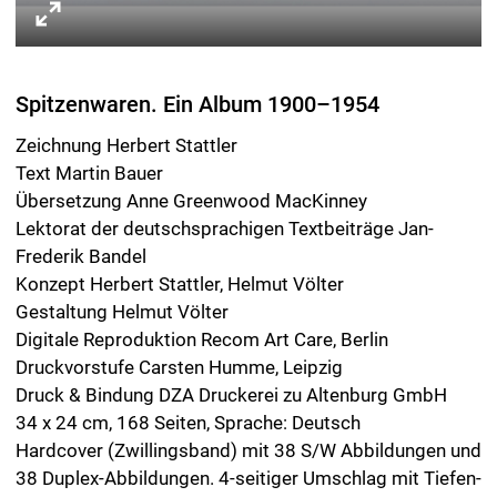
Vorzugsausgabe: Spitzenwaren. Ein Album
1900–1954
›Spitzenwaren. Ein Album 1900-1954‹ ist auch
erhältlich als signierte Vorzugsausgabe in einer Auflage
von drei Exemplaren, nummeriert von I - III, zusammen
mit einer Originalzeichnung. Jede Zeichnung ist eine
Variation aus der Serie ›Spitzenwaren‹, eingeschlagen in
einen Papierbogen und Seidenpapier. Kassette: Deckel
und Boden aus Pappe, innen und außen mit Papier
bezogen. Kassettendeckel mit Tiefenprägung,
Folienprägung und Magnetverschluss. Format der
Kassette: 42.7 x 41.5 x 4.3 cm [B x T x H]. Format der