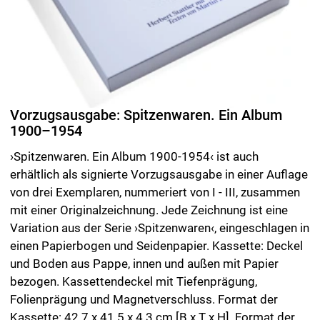
Vorzugsausgabe I / III mit Untitled (122/137), 2025, Bleistift auf Papier, 34 x
34 cm