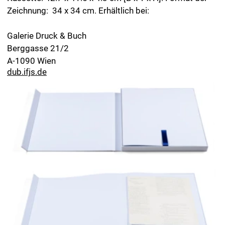
Vorzugsausgabe II / III mit Untitled (Debitoren_II), 2025, Bleistift auf Papier,
34 x 34 cm