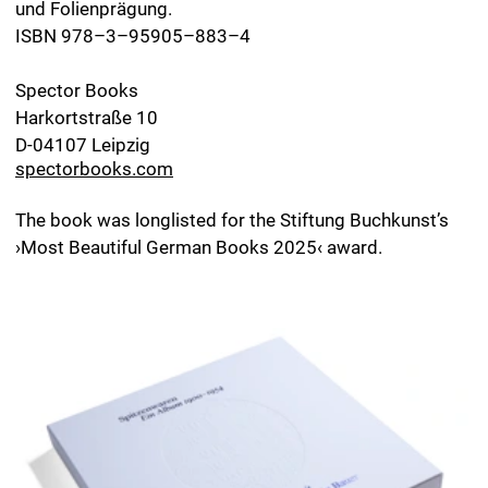
Zeichnung: 34 x 34 cm. Erhältlich bei:
Galerie Druck & Buch
Berggasse 21/2
A-1090 Wien
dub.ifjs.de