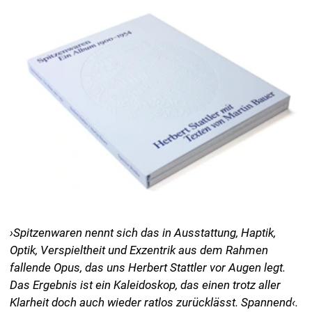
Optik, Verspieltheit und Exzentrik aus dem Rahmen
fallende Opus, das uns Herbert Stattler vor Augen legt.
Das Ergebnis ist ein Kaleidoskop, das einen trotz aller
Klarheit doch auch wieder ratlos zurücklässt. Spannend‹.
Gregor Auenhammer, Der Standard, Album, 30. August
2025
›Dieses Album ist ein Buch für alle, die sich für die Kunst
von Frauen interessieren. Die filigranen Filetspitzen
waren kunstvolle Arbeiten, die von Frauen hergestellt
wurden und damals so kostbar waren, dass man sie als
die Edelsteine ihrer Zeit bezeichnete.‹
Nora Karches, Deutschlandfunk Kultur, Lesart, 08.
Dezember 2025