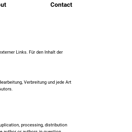
ut
Contact
xterner Links. Für den Inhalt der
Bearbeitung, Verbreitung und jede Art
Autors.
lication, processing, distribution
he author or authors in question.