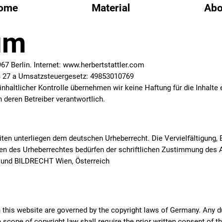
ome
Material
Abo
um
967 Berlin. Internet: www.herbertstattler.com
§ 27 a Umsatzsteuergesetz: 49853010769
inhaltlicher Kontrolle übernehmen wir keine Haftung für die Inhalte e
h deren Betreiber verantwortlich.
iten unterliegen dem deutschen Urheberrecht. Die Vervielfältigung, 
en des Urheberrechtes bedürfen der schriftlichen Zustimmung des 
er und BILDRECHT Wien, Österreich
this website are governed by the copyright laws of Germany. Any dup
e scope of copyright law shall require the prior written consent of t